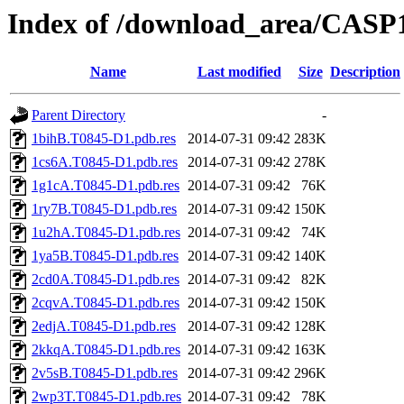
Index of /download_area/CASP
Name
Last modified
Size
Description
Parent Directory
-
1bihB.T0845-D1.pdb.res
2014-07-31 09:42
283K
1cs6A.T0845-D1.pdb.res
2014-07-31 09:42
278K
1g1cA.T0845-D1.pdb.res
2014-07-31 09:42
76K
1ry7B.T0845-D1.pdb.res
2014-07-31 09:42
150K
1u2hA.T0845-D1.pdb.res
2014-07-31 09:42
74K
1ya5B.T0845-D1.pdb.res
2014-07-31 09:42
140K
2cd0A.T0845-D1.pdb.res
2014-07-31 09:42
82K
2cqvA.T0845-D1.pdb.res
2014-07-31 09:42
150K
2edjA.T0845-D1.pdb.res
2014-07-31 09:42
128K
2kkqA.T0845-D1.pdb.res
2014-07-31 09:42
163K
2v5sB.T0845-D1.pdb.res
2014-07-31 09:42
296K
2wp3T.T0845-D1.pdb.res
2014-07-31 09:42
78K