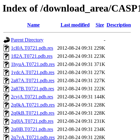
Index of /download_area/CASP
Name
Last modified
Size
Description
Parent Directory
-
1cl0A.T0721.pdb.res
2012-08-24 09:31
229K
1fl2A.T0721.pdb.res
2012-08-24 09:31
223K
1hyuA.T0721.pdb.res
2012-08-24 09:31
371K
1vdcA.T0721.pdb.res
2012-08-24 09:31
227K
2a87A.T0721.pdb.res
2012-08-24 09:31
227K
2a87B.T0721.pdb.res
2012-08-24 09:31
222K
2cvjA.T0721.pdb.res
2012-08-24 09:31
144K
2q0kA.T0721.pdb.res
2012-08-24 09:31
228K
2q0kB.T0721.pdb.res
2012-08-24 09:31
228K
2q0lA.T0721.pdb.res
2012-08-24 09:31
231K
2q0lB.T0721.pdb.res
2012-08-24 09:31
234K
2q7vA.T0721.pdb.res
2012-08-24 09:31
228K