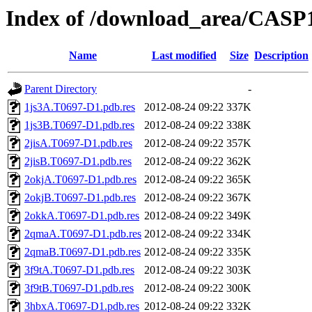
Index of /download_area/CASP
Name
Last modified
Size
Description
Parent Directory
-
1js3A.T0697-D1.pdb.res
2012-08-24 09:22
337K
1js3B.T0697-D1.pdb.res
2012-08-24 09:22
338K
2jisA.T0697-D1.pdb.res
2012-08-24 09:22
357K
2jisB.T0697-D1.pdb.res
2012-08-24 09:22
362K
2okjA.T0697-D1.pdb.res
2012-08-24 09:22
365K
2okjB.T0697-D1.pdb.res
2012-08-24 09:22
367K
2okkA.T0697-D1.pdb.res
2012-08-24 09:22
349K
2qmaA.T0697-D1.pdb.res
2012-08-24 09:22
334K
2qmaB.T0697-D1.pdb.res
2012-08-24 09:22
335K
3f9tA.T0697-D1.pdb.res
2012-08-24 09:22
303K
3f9tB.T0697-D1.pdb.res
2012-08-24 09:22
300K
3hbxA.T0697-D1.pdb.res
2012-08-24 09:22
332K