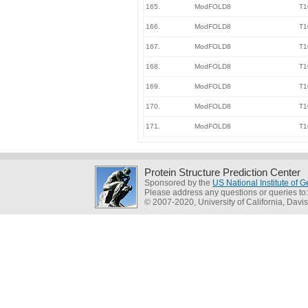
165.
ModFOLD8
T1
166.
ModFOLD8
T1
167.
ModFOLD8
T1
168.
ModFOLD8
T1
169.
ModFOLD8
T1
170.
ModFOLD8
T1
171.
ModFOLD8
T1
Protein Structure Prediction Center
Sponsored by the
US National Institute of
Please address any questions or queries to
© 2007-2020, University of California, Davis