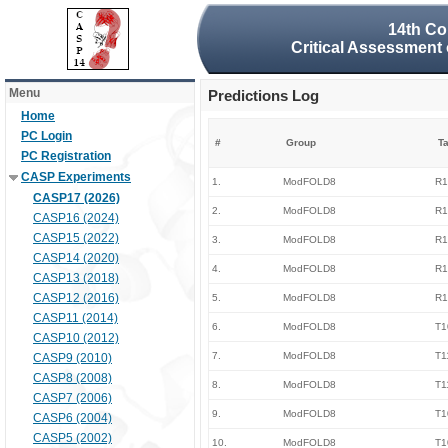
14th Co
Critical Assessment 
Menu
Predictions Log
Home
PC Login
#
Group
Ta
PC Registration
CASP Experiments
1.
ModFOLD8
R1
CASP17 (2026)
2.
ModFOLD8
R1
CASP16 (2024)
CASP15 (2022)
3.
ModFOLD8
R1
CASP14 (2020)
4.
ModFOLD8
R1
CASP13 (2018)
CASP12 (2016)
5.
ModFOLD8
R1
CASP11 (2014)
6.
ModFOLD8
T1
CASP10 (2012)
7.
ModFOLD8
T1
CASP9 (2010)
CASP8 (2008)
8.
ModFOLD8
T1
CASP7 (2006)
9.
ModFOLD8
T1
CASP6 (2004)
CASP5 (2002)
10.
ModFOLD8
T1