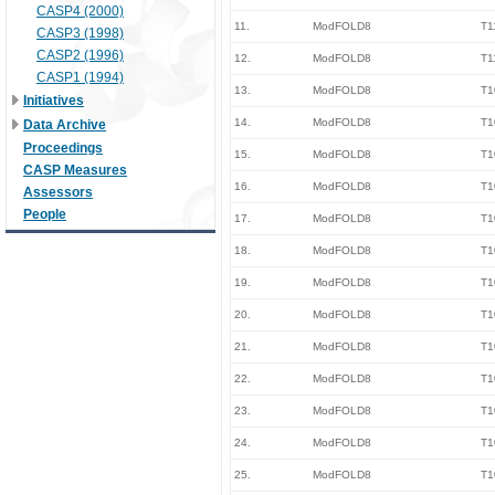
CASP4 (2000)
11.
ModFOLD8
T1
CASP3 (1998)
CASP2 (1996)
12.
ModFOLD8
T1
CASP1 (1994)
13.
ModFOLD8
T1
Initiatives
14.
ModFOLD8
T1
Data Archive
Proceedings
15.
ModFOLD8
T1
CASP Measures
16.
ModFOLD8
T1
Assessors
People
17.
ModFOLD8
T1
18.
ModFOLD8
T1
19.
ModFOLD8
T1
20.
ModFOLD8
T1
21.
ModFOLD8
T1
22.
ModFOLD8
T1
23.
ModFOLD8
T1
24.
ModFOLD8
T1
25.
ModFOLD8
T1