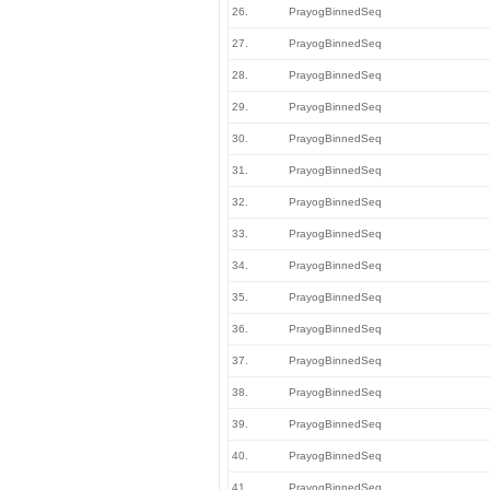
26.
PrayogBinnedSeq
27.
PrayogBinnedSeq
28.
PrayogBinnedSeq
29.
PrayogBinnedSeq
30.
PrayogBinnedSeq
31.
PrayogBinnedSeq
32.
PrayogBinnedSeq
33.
PrayogBinnedSeq
34.
PrayogBinnedSeq
35.
PrayogBinnedSeq
36.
PrayogBinnedSeq
37.
PrayogBinnedSeq
38.
PrayogBinnedSeq
39.
PrayogBinnedSeq
40.
PrayogBinnedSeq
41.
PrayogBinnedSeq