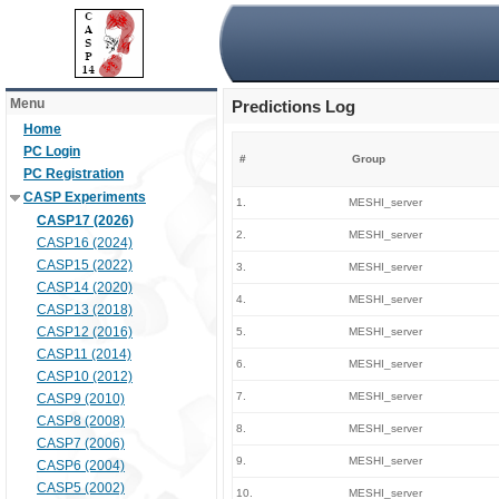
Menu
Predictions Log
Home
PC Login
#
Group
PC Registration
CASP Experiments
1.
MESHI_server
CASP17 (2026)
2.
MESHI_server
CASP16 (2024)
CASP15 (2022)
3.
MESHI_server
CASP14 (2020)
4.
MESHI_server
CASP13 (2018)
CASP12 (2016)
5.
MESHI_server
CASP11 (2014)
6.
MESHI_server
CASP10 (2012)
7.
MESHI_server
CASP9 (2010)
CASP8 (2008)
8.
MESHI_server
CASP7 (2006)
9.
MESHI_server
CASP6 (2004)
CASP5 (2002)
10.
MESHI_server