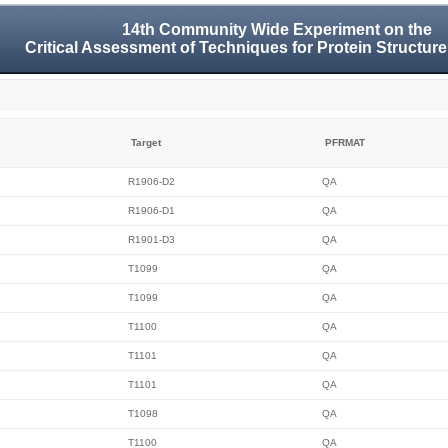
14th Community Wide Experiment on the
Critical Assessment of Techniques for Protein Structure
Target
PFRMAT
R1906-D2
QA
R1906-D1
QA
R1901-D3
QA
T1099
QA
T1099
QA
T1100
QA
T1101
QA
T1101
QA
T1098
QA
T1100
QA