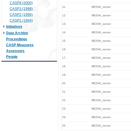
CASP4 (2000)
11.
MESHI_server
CASP3 (1998)
CASP2 (1996)
12.
MESHI_server
CASP1 (1994)
13.
MESHI_server
Initiatives
14.
MESHI_server
Data Archive
Proceedings
15.
MESHI_server
CASP Measures
16.
MESHI_server
Assessors
People
17.
MESHI_server
18.
MESHI_server
19.
MESHI_server
20.
MESHI_server
21.
MESHI_server
22.
MESHI_server
23.
MESHI_server
24.
MESHI_server
25.
MESHI_server