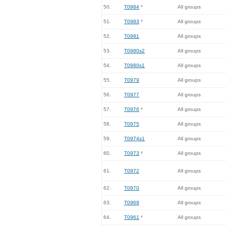
50.
T0984
*
All groups
51.
T0983
*
All groups
52.
T0981
All groups
53.
T0980s2
All groups
54.
T0980s1
All groups
55.
T0979
All groups
56.
T0977
All groups
57.
T0976
*
All groups
58.
T0975
All groups
59.
T0974s1
All groups
60.
T0973
*
All groups
61.
T0972
All groups
62.
T0970
All groups
63.
T0969
All groups
64.
T0961
*
All groups