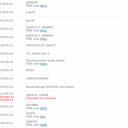
Q8NHX9
018-06-27
PDB code
6nq1
018-06-26
Cals10
018-06-25
gp146
Q3KP22-3; Q8NHR7
018-06-22
PDB code
6gnx
Q3KP22-3; Q8NHR7
018-06-22
PDB code
6gnx
018-06-21
A0A0G1XU35_9BACT
018-06-20
YP_004957431.1
Rhodanese-like family protein
018-06-19
PDB code
6mxv
018-06-19
EXO5
018-06-15
O48503/O48504
018-06-14
Bacteriophage ESE058 coat protein
018-06-14
Q0P914_CAMJE
anceled on
Canceled: no structure.
018-09-13
Q6ZWB6
018-06-13
PDB code
6g57
XOAT1
018-06-12
PDB code
6cci
Q6MJ59
018-06-11
PDB code
6sd8