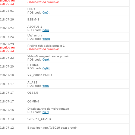
anceled on
Canceled: no structure.
018-09-13
UNK1
018-08-01
PDB code
6m9t
018-07-26
B2BM43
A2QTU5.1
018-07-24
PDB code
6dru
UW_engnr
018-07-24
PDB code
6msp
018-07-23
Proline-rich acidic protein 1
anceled on
Canceled: no structure.
018-09-13
>MamM magnetosome protein
018-07-23
PDB code
6qek
BT1044
018-07-20
PDB code
6q64
018-07-19
YP_009041344.1
ALAS2
018-07-17
PDB code
6hrh
018-07-17
Q184J8
018-07-17
Q6MIM9
D-galactarate dehydrogenase
018-07-16
PDB code
6u7l
018-07-13
G0S061_CHATD
018-07-12
Bacteripohage AVE016 coat protein