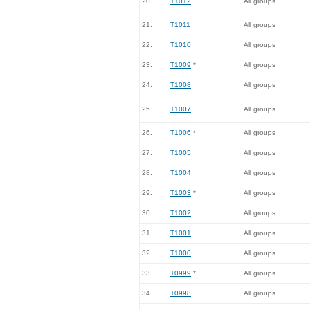
20.
T1012
All groups
21.
T1011
All groups
22.
T1010
All groups
23.
T1009
*
All groups
24.
T1008
All groups
25.
T1007
All groups
26.
T1006
*
All groups
27.
T1005
All groups
28.
T1004
All groups
29.
T1003
*
All groups
30.
T1002
All groups
31.
T1001
All groups
32.
T1000
All groups
33.
T0999
*
All groups
34.
T0998
All groups