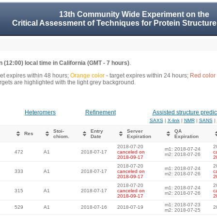
13th Community Wide Experiment on the
Critical Assessment of Techniques for Protein Structure
 (12:00) local time in California (GMT - 7 hours)
.
get expires within 48 hours;
Orange color
- target expires within 24 hours;
Red color
gets are highlighted with the light grey background.
Heteromers
Refinement
Assisted structure predic
SAXS
|
X-link
|
NMR
|
SANS
|
Stoi-
Entry
Server
QA
Res
chiom.
Date
Expiration
Expiration
2018-07-20
2
m1: 2018-07-24
472
A1
2018-07-17
canceled on
c
m2: 2018-07-26
2018-09-17
2
2018-07-20
2
m1: 2018-07-24
333
A1
2018-07-17
canceled on
c
m2: 2018-07-26
2018-09-17
2
2018-07-20
2
m1: 2018-07-24
315
A1
2018-07-17
canceled on
c
m2: 2018-07-26
2018-09-17
2
m1: 2018-07-23
529
A1
2018-07-16
2018-07-19
2
m2: 2018-07-25