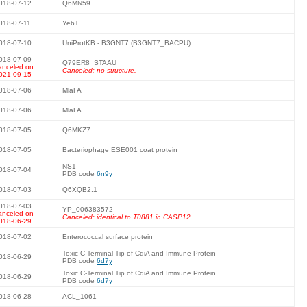
018-07-12
Q6MN59
018-07-11
YebT
018-07-10
UniProtKB - B3GNT7 (B3GNT7_BACPU)
018-07-09
Q79ER8_STAAU
anceled on
Canceled: no structure.
021-09-15
018-07-06
MlaFA
018-07-06
MlaFA
018-07-05
Q6MKZ7
018-07-05
Bacteriophage ESE001 coat protein
NS1
018-07-04
PDB code
6n9y
018-07-03
Q6XQB2.1
018-07-03
YP_006383572
anceled on
Canceled: identical to T0881 in CASP12
018-06-29
018-07-02
Enterococcal surface protein
Toxic C-Terminal Tip of CdiA and Immune Protein
018-06-29
PDB code
6d7y
Toxic C-Terminal Tip of CdiA and Immune Protein
018-06-29
PDB code
6d7y
018-06-28
ACL_1061