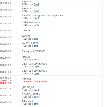
B5Y0C2
018-06-08
PDB code
6cp9
B5Y0C2
018-06-08
PDB code
6cp9
Ras/Rap1 site-specific endopeptidase
018-06-07
PDB code
5w6l
NADP reductase
018-06-06
PDB code
6d2v
018-06-06
CBM56
PA0620
018-06-05
PDB code
6cl6
PALES_06171
018-06-05
PDB code
6cl5
018-06-05
Endolysin ARW58837.1
LP1413
018-05-31
PDB code
6btc
CdiA_CdiI-CPX200209
018-05-30
PDB code
6cp8
CdiA_CdiI-CPX200209
018-05-30
PDB code
6cp8
018-05-29
K0A2T3
anceled on
Canceled: no structure.
018-09-13
gHEEE_02
018-05-29
PDB code
5w9f
RFWD3_HUMAN
018-05-28
PDB code
6cvz
Adhesin tip
018-05-25
PDB code
6f45