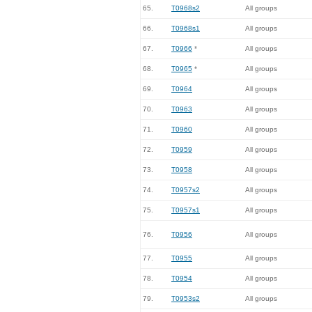
65.
T0968s2
All groups
66.
T0968s1
All groups
67.
T0966
*
All groups
68.
T0965
*
All groups
69.
T0964
All groups
70.
T0963
All groups
71.
T0960
All groups
72.
T0959
All groups
73.
T0958
All groups
74.
T0957s2
All groups
75.
T0957s1
All groups
76.
T0956
All groups
77.
T0955
All groups
78.
T0954
All groups
79.
T0953s2
All groups