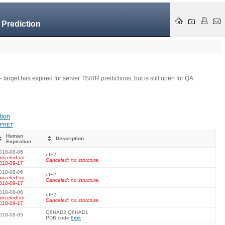
 Prediction
- target has expired for server TS/RR predictions, but is still open for QA
tion
FRET
Human
Description
Expiration
018-08-06
eIF2
anceled on
Canceled: no structure.
018-09-17
018-08-06
eIF2
anceled on
Canceled: no structure.
018-09-17
018-08-06
eIF2
anceled on
Canceled: no structure.
018-09-17
Q6HAD2,Q6HAD1
018-08-05
PDB code
6rbk