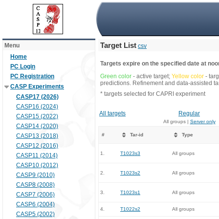
Target List
Menu
csv
Home
Targets expire on the specified date at noon
PC Login
PC Registration
Green color
- active target;
Yellow color
- tar
predictions. Refinement and data-assisted tar
CASP Experiments
* targets selected for CAPRI experiment
CASP17 (2026)
CASP16 (2024)
All targets
Regular
CASP15 (2022)
All groups |
Server only
CASP14 (2020)
#
Tar-id
Type
CASP13 (2018)
CASP12 (2016)
1.
T1023s3
All groups
CASP11 (2014)
CASP10 (2012)
2.
T1023s2
All groups
CASP9 (2010)
CASP8 (2008)
3.
T1023s1
All groups
CASP7 (2006)
CASP6 (2004)
4.
T1022s2
All groups
CASP5 (2002)