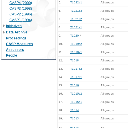
CASP4 (2000)
5.
T1022s1
All groups
CASP3 (1998)
6.
T1021s3
All groups
CASP2 (1996)
7.
T1021s2
All groups
CASP1 (1994)
Initiatives
8.
T1021s1
All groups
Data Archive
9.
T1020
*
All groups
Proceedings
CASP Measures
10.
T1019s2
All groups
Assessors
11.
T1019s1
All groups
People
12.
T1018
All groups
13.
T1017s2
All groups
14.
T1017s1
All groups
15.
T1016
All groups
16.
T1015s2
All groups
17.
T1015s1
All groups
18.
T1014
All groups
19.
T1013
All groups