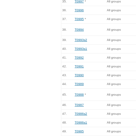
35.
T0997
*
All groups
36.
T0996
All groups
37.
T0995
*
All groups
38.
T0994
All groups
39.
T0993s2
All groups
40.
T0993s1
All groups
41.
T0992
All groups
42.
T0991
All groups
43.
T0990
All groups
44.
T0989
All groups
45.
T0988
*
All groups
46.
T0987
All groups
47.
T0986s2
All groups
48.
T0986s1
All groups
49.
T0985
All groups