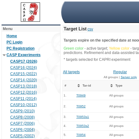
Target List
Menu
csv
Home
Targets expire on the specified date at noon
PC Login
PC Registration
Green color
- active target;
Yellow color
- tar
predictions. Refinement and data-assisted tar
CASP Experiments
* targets selected for CAPRI experiment
CASP17 (2026)
CASP16 (2024)
All targets
Regular
CASP15 (2022)
All groups |
Server only
CASP14 (2020)
#
Tar-id
Type
CASP13 (2018)
CASP12 (2016)
1.
T0949
All groups
CASP11 (2014)
CASP10 (2012)
2.
T0952
All groups
CASP9 (2010)
CASP8 (2008)
3.
T0953s1
All groups
CASP7 (2006)
4.
T0953s2
All groups
CASP6 (2004)
5.
T0954
All groups
CASP5 (2002)