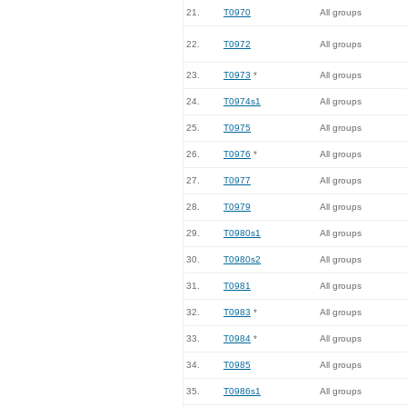
21.
T0970
All groups
22.
T0972
All groups
23.
T0973
*
All groups
24.
T0974s1
All groups
25.
T0975
All groups
26.
T0976
*
All groups
27.
T0977
All groups
28.
T0979
All groups
29.
T0980s1
All groups
30.
T0980s2
All groups
31.
T0981
All groups
32.
T0983
*
All groups
33.
T0984
*
All groups
34.
T0985
All groups
35.
T0986s1
All groups