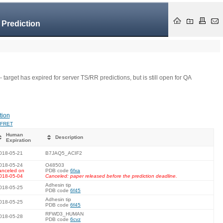
 Prediction
- target has expired for server TS/RR predictions, but is still open for QA
tion
FRET
Human
Description
Expiration
018-05-21
B7JAQ5_ACIF2
018-05-24
O48503
anceled on
PDB code
6fxa
018-05-04
Canceled: paper released before the prediction deadline.
Adhesin tip
018-05-25
PDB code
6f45
Adhesin tip
018-05-25
PDB code
6f45
RFWD3_HUMAN
018-05-28
PDB code
6cvz