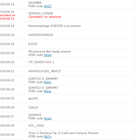
Q6ZWB6
018-06-13
PDB code
6g57
018-06-14
Q0P914_CAMJE
anceled on
Canceled: no structure.
018-09-13
018-06-14
Bacteriophage ESE058 coat protein
018-06-15
O48503/O48504
018-06-19
EXO5
Rhodanese-like family protein
018-06-19
PDB code
6mxv
018-06-20
YP_004957431.1
018-06-21
A0A0G1XU35_9BACT
Q3KP22-3; Q8NHR7
018-06-22
PDB code
6gnx
Q3KP22-3; Q8NHR7
018-06-22
PDB code
6gnx
018-06-25
gp146
018-06-26
Cals10
Q8NHX9
018-06-27
PDB code
6nq1
018-06-28
ACL_1061
Toxic C-Terminal Tip of CdiA and Immune Protein
018-06-29
PDB code
6d7y