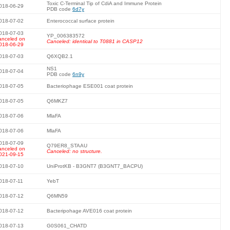
Toxic C-Terminal Tip of CdiA and Immune Protein
018-06-29
PDB code
6d7y
018-07-02
Enterococcal surface protein
018-07-03
YP_006383572
anceled on
Canceled: identical to T0881 in CASP12
018-06-29
018-07-03
Q6XQB2.1
NS1
018-07-04
PDB code
6n9y
018-07-05
Bacteriophage ESE001 coat protein
018-07-05
Q6MKZ7
018-07-06
MlaFA
018-07-06
MlaFA
018-07-09
Q79ER8_STAAU
anceled on
Canceled: no structure.
021-09-15
018-07-10
UniProtKB - B3GNT7 (B3GNT7_BACPU)
018-07-11
YebT
018-07-12
Q6MN59
018-07-12
Bacteripohage AVE016 coat protein
018-07-13
G0S061_CHATD