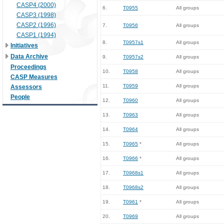
CASP4 (2000)
6.
T0955
All groups
CASP3 (1998)
CASP2 (1996)
7.
T0956
All groups
CASP1 (1994)
8.
T0957s1
All groups
Initiatives
Data Archive
9.
T0957s2
All groups
Proceedings
10.
T0958
All groups
CASP Measures
11.
T0959
All groups
Assessors
People
12.
T0960
All groups
13.
T0963
All groups
14.
T0964
All groups
15.
T0965
*
All groups
16.
T0966
*
All groups
17.
T0968s1
All groups
18.
T0968s2
All groups
19.
T0961
*
All groups
20.
T0969
All groups