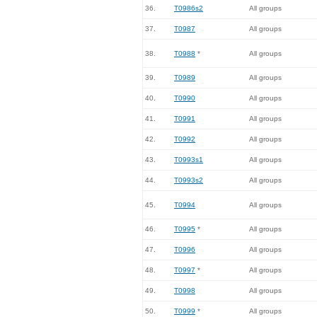
36.
T0986s2
All groups
37.
T0987
All groups
38.
T0988
*
All groups
39.
T0989
All groups
40.
T0990
All groups
41.
T0991
All groups
42.
T0992
All groups
43.
T0993s1
All groups
44.
T0993s2
All groups
45.
T0994
All groups
46.
T0995
*
All groups
47.
T0996
All groups
48.
T0997
*
All groups
49.
T0998
All groups
50.
T0999
*
All groups