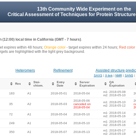
13th Community Wide Experiment on the
Critical Assessment of Techniques for Protein Structure
 (12:00) local time in California (GMT - 7 hours)
.
get expires within 48 hours;
Orange color
- target expires within 24 hours;
Red color
gets are highlighted with the light grey background.
Heteromers
Refinement
Assisted structure predic
SAXS
|
X-link
|
NMR
|
SANS
|
Stoi-
Entry
Server
QA
Res
chiom.
Date
Expiration
Expiration
m1: 2018-05-08
183
A1
2018-05-01
2018-05-04
2
m2: 2018-05-10
2018-05-06
2
m1: 2018-05-10
35
A2
2018-05-03
canceled on
c
m2: 2018-05-12
2018-05-04
2
m1: 2018-05-14
72
A1
2018-05-04
2018-05-10
2
m2: 2018-05-16
m1: 2018-05-14
249
A1
2018-05-04
2018-05-10
2
m2: 2018-05-16
m1: 2018-05-17
350
A1
2018-05-07
2018-05-13
2
m2: 2018-05-19