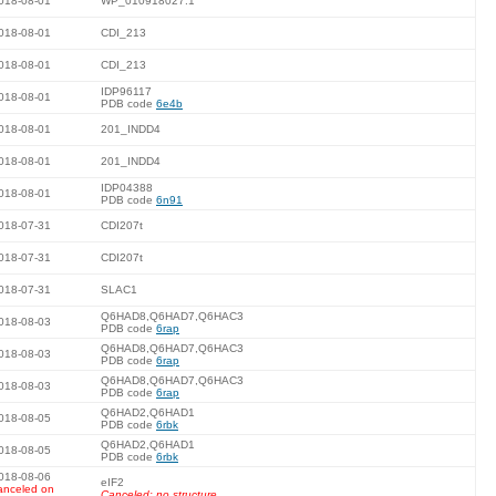
018-08-01
WP_010918027.1
018-08-01
CDI_213
018-08-01
CDI_213
IDP96117
018-08-01
PDB code
6e4b
018-08-01
201_INDD4
018-08-01
201_INDD4
IDP04388
018-08-01
PDB code
6n91
018-07-31
CDI207t
018-07-31
CDI207t
018-07-31
SLAC1
Q6HAD8,Q6HAD7,Q6HAC3
018-08-03
PDB code
6rap
Q6HAD8,Q6HAD7,Q6HAC3
018-08-03
PDB code
6rap
Q6HAD8,Q6HAD7,Q6HAC3
018-08-03
PDB code
6rap
Q6HAD2,Q6HAD1
018-08-05
PDB code
6rbk
Q6HAD2,Q6HAD1
018-08-05
PDB code
6rbk
018-08-06
eIF2
anceled on
Canceled: no structure.