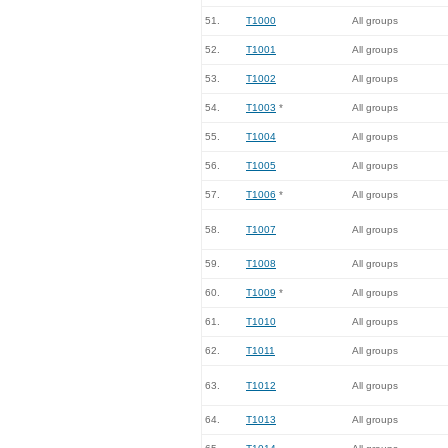
51.
T1000
All groups
52.
T1001
All groups
53.
T1002
All groups
54.
T1003
*
All groups
55.
T1004
All groups
56.
T1005
All groups
57.
T1006
*
All groups
58.
T1007
All groups
59.
T1008
All groups
60.
T1009
*
All groups
61.
T1010
All groups
62.
T1011
All groups
63.
T1012
All groups
64.
T1013
All groups