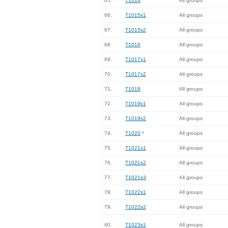
65.
T1014
All groups
66.
T1015s1
All groups
67.
T1015s2
All groups
68.
T1016
All groups
69.
T1017s1
All groups
70.
T1017s2
All groups
71.
T1018
All groups
72.
T1019s1
All groups
73.
T1019s2
All groups
74.
T1020
*
All groups
75.
T1021s1
All groups
76.
T1021s2
All groups
77.
T1021s3
All groups
78.
T1022s1
All groups
79.
T1022s2
All groups
80.
T1023s1
All groups