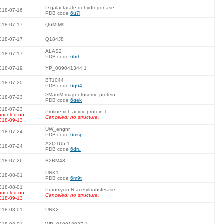
D-galactarate dehydrogenase
018-07-16
PDB code
6u7l
018-07-17
Q6MIM9
018-07-17
Q184J8
ALAS2
018-07-17
PDB code
6hrh
018-07-19
YP_009041344.1
BT1044
018-07-20
PDB code
6q64
>MamM magnetosome protein
018-07-23
PDB code
6qek
018-07-23
Proline-rich acidic protein 1
anceled on
Canceled: no structure.
018-09-13
UW_engnr
018-07-24
PDB code
6msp
A2QTU5.1
018-07-24
PDB code
6dru
018-07-26
B2BM43
UNK1
018-08-01
PDB code
6m9t
018-08-01
Puromycin N-acetyltransferase
anceled on
Canceled: no structure.
018-09-13
018-08-01
UNK2