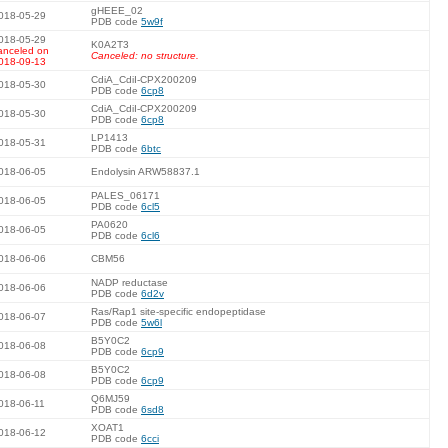
gHEEE_02
018-05-29
PDB code
5w9f
018-05-29
K0A2T3
anceled on
Canceled: no structure.
018-09-13
CdiA_CdiI-CPX200209
018-05-30
PDB code
6cp8
CdiA_CdiI-CPX200209
018-05-30
PDB code
6cp8
LP1413
018-05-31
PDB code
6btc
018-06-05
Endolysin ARW58837.1
PALES_06171
018-06-05
PDB code
6cl5
PA0620
018-06-05
PDB code
6cl6
018-06-06
CBM56
NADP reductase
018-06-06
PDB code
6d2v
Ras/Rap1 site-specific endopeptidase
018-06-07
PDB code
5w6l
B5Y0C2
018-06-08
PDB code
6cp9
B5Y0C2
018-06-08
PDB code
6cp9
Q6MJ59
018-06-11
PDB code
6sd8
XOAT1
018-06-12
PDB code
6cci